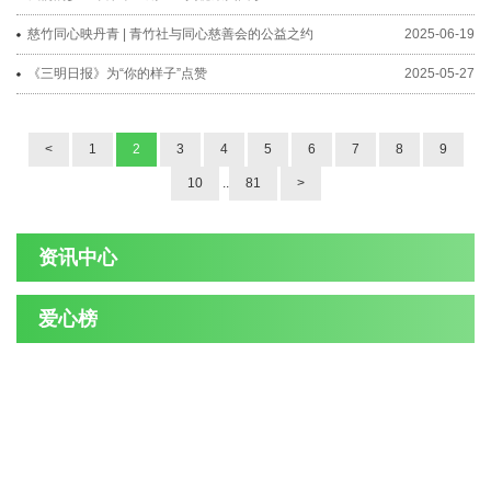
慈竹同心映丹青 | 青竹社与同心慈善会的公益之约
2025-06-19
《三明日报》为“你的样子”点赞
2025-05-27
<
1
2
3
4
5
6
7
8
9
10
..
81
>
资讯中心
爱心榜